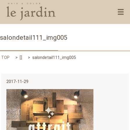
メ
salondetail111_img005
TOP
[]
salondetail111_img005
2017-11-29