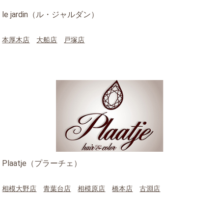
le jardin（ル・ジャルダン）
本厚木店
大船店
戸塚店
Plaatje（プラーチェ）
相模大野店
青葉台店
相模原店
橋本店
古淵店