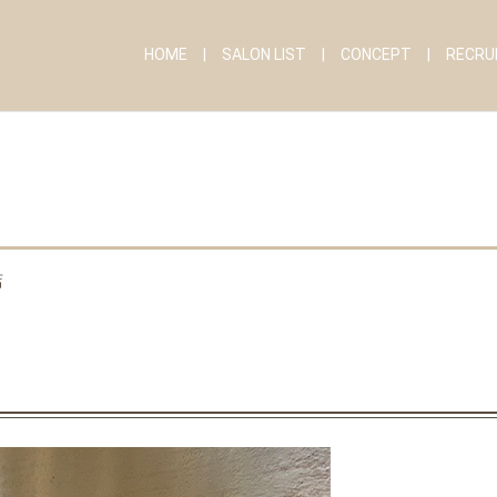
HOME
SALON LIST
CONCEPT
RECRU
店