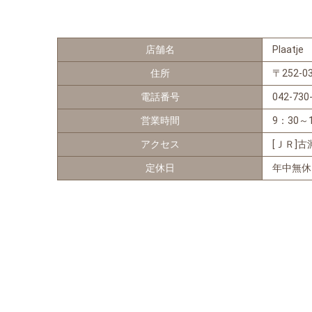
店舗名
Plaatj
住所
〒252-0
電話番号
042-730
営業時間
9：30～
アクセス
[ＪＲ]
定休日
年中無休