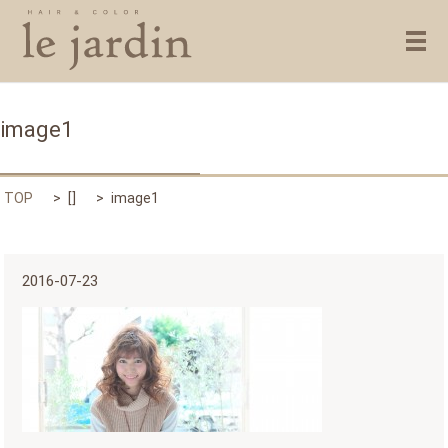
メ
image1
TOP
[]
image1
2016-07-23