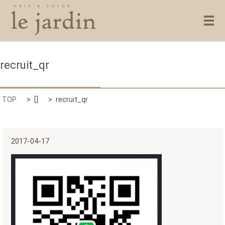
メ
recruit_qr
TOP
[]
recruit_qr
2017-04-17