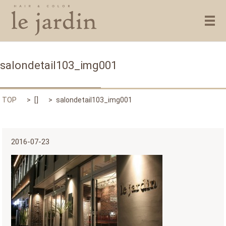
メ
salondetail103_img001
TOP
[]
salondetail103_img001
2016-07-23