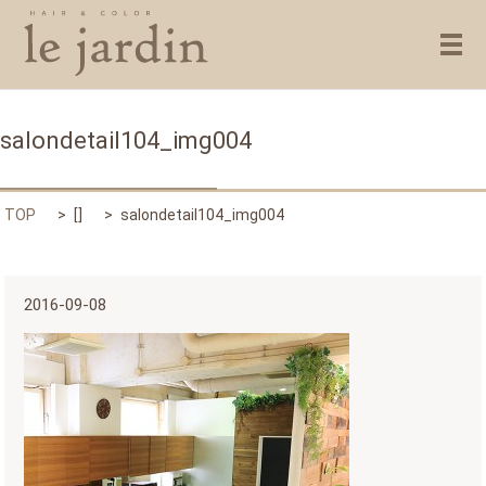
メ
salondetail104_img004
TOP
[]
salondetail104_img004
2016-09-08