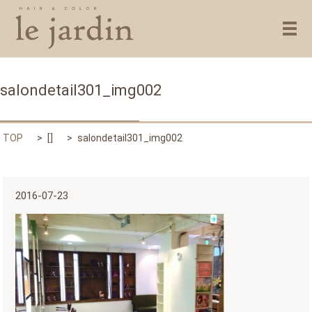
メ
salondetail301_img002
TOP
[]
salondetail301_img002
2016-07-23